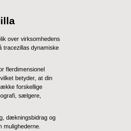
illa
blik over virksomhedens
å tracezillas dynamiske
r flerdimensionel
ilket betyder, at din
række forskellige
ografi, sælgere,
lg, dækningsbidrag og
m mulighederne.